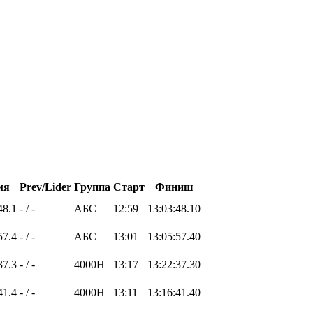
мя
Prev/Lider
Группа
Старт
Финиш
48.1
- / -
АБС
12:59
13:03:48.10
57.4
- / -
АБС
13:01
13:05:57.40
37.3
- / -
4000H
13:17
13:22:37.30
41.4
- / -
4000H
13:11
13:16:41.40