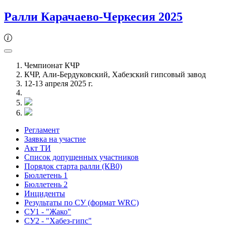
Ралли Карачаево-Черкесия 2025
Чемпионат КЧР
КЧР, Али-Бердуковский, Хабезский гипсовый завод
12-13 апреля 2025 г.
Регламент
Заявка на участие
Акт ТИ
Список допущенных участников
Порядок старта ралли (КВ0)
Бюллетень 1
Бюллетень 2
Инциденты
Результаты по СУ (формат WRC)
СУ1 - "Жако"
СУ2 - "Хабез-гипс"