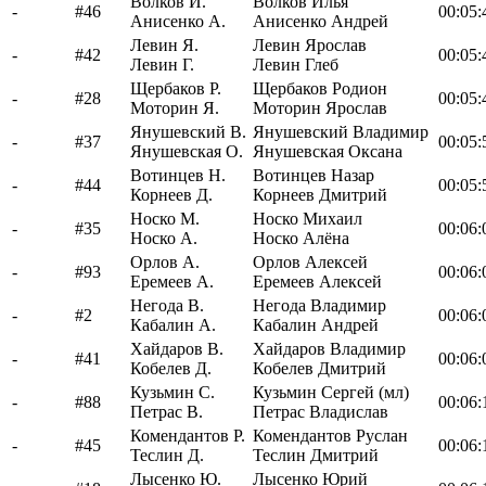
Волков И.
Волков Илья
-
#46
00:05:
Анисенко А.
Анисенко Андрей
Левин Я.
Левин Ярослав
-
#42
00:05:
Левин Г.
Левин Глеб
Щербаков Р.
Щербаков Родион
-
#28
00:05:
Моторин Я.
Моторин Ярослав
Янушевский В.
Янушевский Владимир
-
#37
00:05:
Янушевская О.
Янушевская Оксана
Вотинцев Н.
Вотинцев Назар
-
#44
00:05:
Корнеев Д.
Корнеев Дмитрий
Носко М.
Носко Михаил
-
#35
00:06:
Носко А.
Носко Алёна
Орлов А.
Орлов Алексей
-
#93
00:06:
Еремеев А.
Еремеев Алексей
Негода В.
Негода Владимир
-
#2
00:06:
Кабалин А.
Кабалин Андрей
Хайдаров В.
Хайдаров Владимир
-
#41
00:06:
Кобелев Д.
Кобелев Дмитрий
Кузьмин С.
Кузьмин Сергей (мл)
-
#88
00:06:
Петрас В.
Петрас Владислав
Комендантов Р.
Комендантов Руслан
-
#45
00:06:
Теслин Д.
Теслин Дмитрий
Лысенко Ю.
Лысенко Юрий