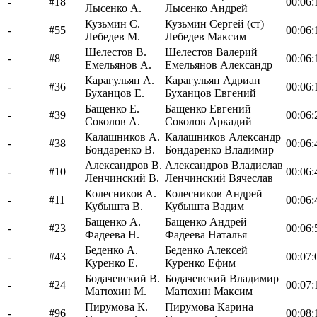
-
#18
00:06:
Лысенко А.
Лысенко Андрей
Кузьмин С.
Кузьмин Сергей (ст)
-
#55
00:06:
Лебедев М.
Лебедев Максим
Шелестов В.
Шелестов Валерий
-
#8
00:06:
Емельянов А.
Емельянов Александр
Карагульян А.
Карагульян Адриан
-
#36
00:06:
Буханцов Е.
Буханцов Евгений
Бащенко Е.
Бащенко Евгений
-
#39
00:06:
Соколов А.
Соколов Аркадий
Калашников А.
Калашников Александр
-
#38
00:06:
Бондаренко В.
Бондаренко Владимир
Александров В.
Александров Владислав
-
#10
00:06:
Ленчинский В.
Ленчинский Вячеслав
Колесников А.
Колесников Андрей
-
#11
00:06:
Кубышта В.
Кубышта Вадим
Бащенко А.
Бащенко Андрей
-
#23
00:06:
Фадеева Н.
Фадеева Наталья
Беденко А.
Беденко Алексей
-
#43
00:07:
Куренко Е.
Куренко Ефим
Бодачевский В.
Бодачевский Владимир
-
#24
00:07:
Матюхин М.
Матюхин Максим
Пирумова К.
Пирумова Карина
-
#96
00:08: