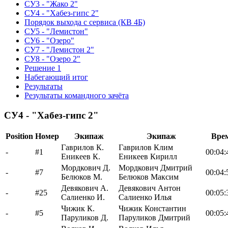
СУ3 - "Жако 2"
СУ4 - "Хабез-гипс 2"
Порядок выхода с сервиса (КВ 4Б)
СУ5 - "Лемистон"
СУ6 - "Озеро"
СУ7 - "Лемистон 2"
СУ8 - "Озеро 2"
Решение 1
Набегающий итог
Результаты
Результаты командного зачёта
СУ4 - "Хабез-гипс 2"
Position
Номер
Экипаж
Экипаж
Вре
Гаврилов К.
Гаврилов Клим
-
#1
00:04:
Еникеев К.
Еникеев Кирилл
Мордкович Д.
Мордкович Дмитрий
-
#7
00:04:
Белюков М.
Белюков Максим
Девякович А.
Девякович Антон
-
#25
00:05:
Салиенко И.
Салиенко Илья
Чижик К.
Чижик Константин
-
#5
00:05:
Паруликов Д.
Паруликов Дмитрий