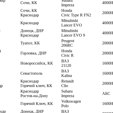
мир
Subaru
Сочи, КК
4000
Impreza
Сочи, КК
Honda
2000
Краснодар
Civic Type R FN2
Mitsubishi
Краснодар
4000
Lancer EVO
н
Донецк, ДНР
Mitsubishi
4000
Краснодар
Lancer EVO 9
Peugeot
Туапсе, КК
2000
206RC
)
Honda
Горловка, ДНР
2000
Civic R
ВАЗ
Новороссийск, КК
1600
21120
ВАЗ
Севастополь
1600
Kalina
Краснодар
Renault
2000
др
Горячий ключ, КК
Clio
Краснодар
Subaru
АБС
Ростов-на-Дону
Impreza
Volkswagen
Горячий Ключ, КК
1600
Polo
ндр
Донецк, ДНР
ВАЗ