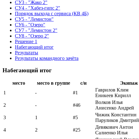
СУ3 - "Жако 2"
СУ4 - "Хабез-гипс 2"
Порядок выхода с сервиса (КВ 4Б)
СУ5 - "Лемистон"
СУ6 - "Озеро"
СУ7 - "Лемистон 2"
СУ8 - "Озеро 2"
Решение 1
Набегающий итог
Результаты
Результаты командного зачёта
Набегающий итог
место
место в группе
с/н
Экипаж
Гаврилов Клим
1
-
#1
Еникеев Кирилл
Волков Илья
2
-
#46
Анисенко Андрей
Чижик Константин
3
1
#5
Паруликов Дмитрий
Девякович Антон
4
2
#25
Салиенко Илья