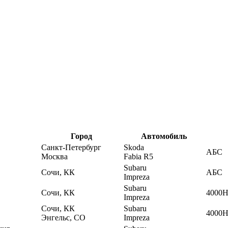
Город
Автомобиль
Санкт-Петербург
Skoda
АБС
Москва
Fabia R5
Subaru
Сочи, КК
АБС
Impreza
Subaru
Сочи, КК
4000
Impreza
Сочи, КК
Subaru
4000
Энгельс, СО
Impreza