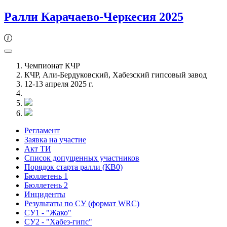
Ралли Карачаево-Черкесия 2025
Чемпионат КЧР
КЧР, Али-Бердуковский, Хабезский гипсовый завод
12-13 апреля 2025 г.
Регламент
Заявка на участие
Акт ТИ
Список допущенных участников
Порядок старта ралли (КВ0)
Бюллетень 1
Бюллетень 2
Инциденты
Результаты по СУ (формат WRC)
СУ1 - "Жако"
СУ2 - "Хабез-гипс"