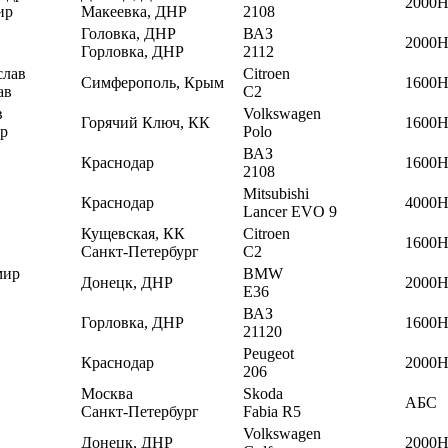
2000
ир
Макеевка, ДНР
2108
Головка, ДНР
ВАЗ
2000
Горловка, ДНР
2112
слав
Citroen
Симферополь, Крым
1600
ав
C2
в
Volkswagen
Горячий Ключ, КК
1600
р
Polo
ВАЗ
Краснодар
1600
2108
Mitsubishi
Краснодар
4000
Lancer EVO 9
Кущевская, КК
Citroen
1600
Санкт-Петербург
C2
мир
BMW
Донецк, ДНР
2000
E36
ВАЗ
Горловка, ДНР
1600
21120
Peugeot
Краснодар
2000
206
Москва
Skoda
АБС
Санкт-Петербург
Fabia R5
Volkswagen
Донецк, ДНР
2000