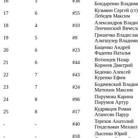
16
5
#38
Бондаренко Владим
Кузьмин Сергей (ст)
17
6
#55
Лебедев Максим
Александров Влади
18
4
#10
Ленчинский Вячесл
Гришечко Владисла
19
5
#9
Альтшулер Владими
Бащенко Андрей
20
6
#23
Фадеева Наталья
Вотинцев Назар
21
6
#44
Корнеев Дмитрий
Беденко Алексей
22
7
#43
Куренко Ефим
Бодачевский Влади
23
7
#24
Матюхин Максим
Пирумова Карина
24
8
#96
Пирумов Артур
Кудрявцев Роман
25
8
#17
Атанесян Парур
Терехов Анатолий
-
-
#40
Гендельман Михаил
Лысенко Юрий
-
-
#18