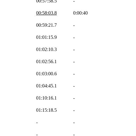
H
00:57:58.5
-
H
00:58:03.8
0:00:40
H
00:59:21.7
-
H
01:01:15.9
-
H
01:02:10.3
-
H
01:02:56.1
-
H
01:03:00.6
-
H
01:04:45.1
-
H
01:10:16.1
-
H
01:15:18.5
-
-
-
H
-
-