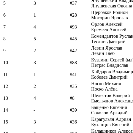
Янушевский Влади
5
3
#37
Янушевская Оксана
Щербаков Родион
6
1
#28
Моторин Ярослав
Орлов Алексей
7
4
#93
Еремеев Алексей
Комендантов Русла
8
5
#45
Теслин Дмитрий
Левин Ярослав
9
2
#42
Левин Глеб
Кузьмин Сергей (мл
10
3
#88
Петрас Владислав
Хайдаров Владимир
11
1
#41
Кобелев Дмитрий
Носко Михаил
12
2
#35
Носко Алёна
Шелестов Валерий
13
4
#8
Емельянов Алексан
Бащенко Евгений
14
-
#39
Соколов Аркадий
Карагульян Адриан
15
3
#36
Буханцов Евгений
Калашников Алекса