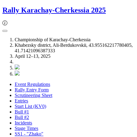
Rally Karachay-Cherkessia 2025
Championship of Karachay-Cherkessia
Khabezsky district, Ali-Berdukovskii, 43.955162217780405,
41.71421096387333
April 12–13, 2025
Event Regulations
Rally Entry Form
Scrutineering Sheet
Entries
Start List (KV0)
Bull #1
Bull #2
Incidents
Stage Times
SS1 - "Zhako"