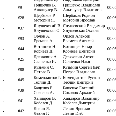
Гришечко В.
Гришечко Владислав
-
#9
00:05
Альтшулер В.
Альтшулер Владимир
Щербаков Р.
Щербаков Родион
-
#28
00:06
Моторин Я.
Моторин Ярослав
Янушевский В.
Янушевский Владимир
-
#37
00:06
Янушевская О.
Янушевская Оксана
Орлов А.
Орлов Алексей
-
#93
00:06
Еремеев А.
Еремеев Алексей
Вотинцев Н.
Вотинцев Назар
-
#44
00:06
Корнеев Д.
Корнеев Дмитрий
Девякович А.
Девякович Антон
-
#25
00:06
Салиенко И.
Салиенко Илья
Кузьмин С.
Кузьмин Сергей (мл)
-
#88
00:06
Петрас В.
Петрас Владислав
Комендантов Р.
Комендантов Руслан
-
#45
00:06
Теслин Д.
Теслин Дмитрий
Бащенко Е.
Бащенко Евгений
-
#39
00:06
Соколов А.
Соколов Аркадий
Хайдаров В.
Хайдаров Владимир
-
#41
00:06
Кобелев Д.
Кобелев Дмитрий
Левин Я.
Левин Ярослав
-
#42
00:06
Левин Г.
Левин Глеб