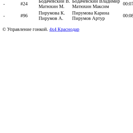
Бодачевский В.
Бодачевский Владимир
-
#24
00:07
Матюхин М.
Матюхин Максим
Пирумова К.
Пирумова Карина
-
#96
00:08
Пирумов А.
Пирумов Артур
© Управление гонкой.
4х4 Краснодар