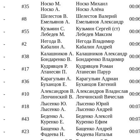
Носко М.
Носко Михаил
-
#35
00:06
Носко А.
Носко Алёна
Шелестов В.
Шелестов Валерий
-
#8
00:06
Емельянов А.
Емельянов Александр
Кузьмин С.
Кузьмин Сергей (ст)
-
#55
00:06
Лебедев М.
Лебедев Максим
Негода В.
Негода Владимир
-
#2
00:06
Кабалин А.
Кабалин Андрей
Калашников А.
Калашников Александр
-
#38
00:06
Бондаренко В.
Бондаренко Владимир
Кудрявцев Р.
Кудрявцев Роман
-
#17
00:06
Атанесян П.
Атанесян Парур
Карагульян А.
Карагульян Адриан
-
#36
00:06
Буханцов Е.
Буханцов Евгений
Александров В.
Александров Владислав
-
#10
00:06
Ленчинский В.
Ленчинский Вячеслав
Лысенко Ю.
Лысенко Юрий
-
#18
00:07
Лысенко А.
Лысенко Андрей
Беденко А.
Беденко Алексей
-
#43
00:07
Куренко Е.
Куренко Ефим
Бащенко А.
Бащенко Андрей
-
#23
00:07
Фадеева Н.
Фадеева Наталья