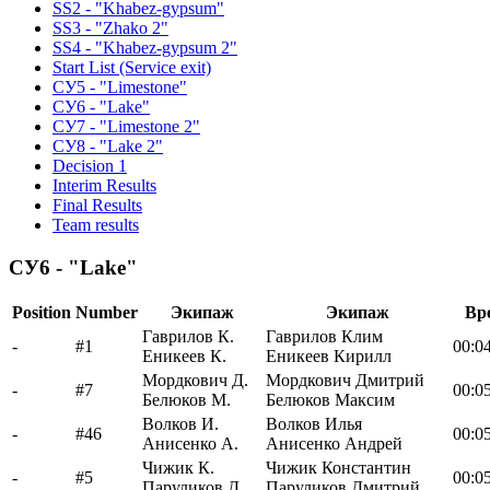
SS2 - "Khabez-gypsum"
SS3 - "Zhako 2"
SS4 - "Khabez-gypsum 2"
Start List (Service exit)
СУ5 - "Limestone"
СУ6 - "Lake"
СУ7 - "Limestone 2"
СУ8 - "Lake 2"
Decision 1
Interim Results
Final Results
Team results
СУ6 - "Lake"
Position
Number
Экипаж
Экипаж
Вр
Гаврилов К.
Гаврилов Клим
-
#1
00:04
Еникеев К.
Еникеев Кирилл
Мордкович Д.
Мордкович Дмитрий
-
#7
00:05
Белюков М.
Белюков Максим
Волков И.
Волков Илья
-
#46
00:05
Анисенко А.
Анисенко Андрей
Чижик К.
Чижик Константин
-
#5
00:05
Паруликов Д.
Паруликов Дмитрий