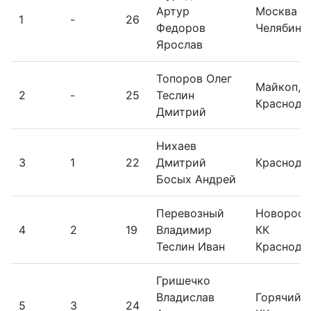
Артур
Москва
1
-
26
Федоров
Челябинс
Ярослав
Топоров Олег
Майкоп, 
2
-
25
Теслин
Краснода
Дмитрий
Нихаев
3
1
22
Дмитрий
Краснода
Босых Андрей
Перевозный
Новоросс
4
2
19
Владимир
КК
Теслин Иван
Краснода
Гришечко
Владислав
Горячий 
5
3
24