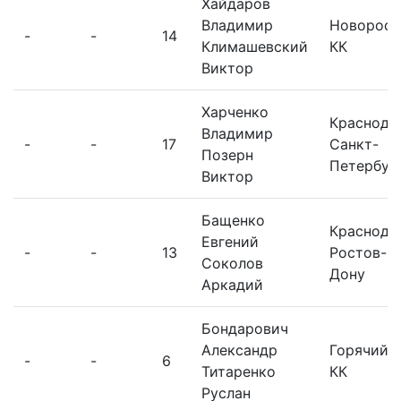
Хайдаров
Владимир
Новоросс
-
-
14
Климашевский
КК
Виктор
Харченко
Краснода
Владимир
-
-
17
Санкт-
Позерн
Петербур
Виктор
Бащенко
Краснода
Евгений
-
-
13
Ростов-н
Соколов
Дону
Аркадий
Бондарович
Александр
Горячий 
-
-
6
Титаренко
КК
Руслан