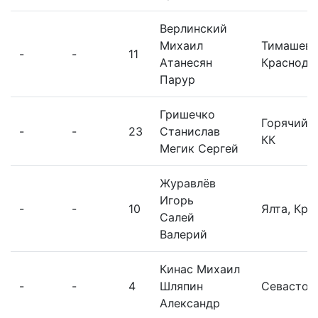
Верлинский
Михаил
Тимашевс
-
-
11
Атанесян
Краснода
Парур
Гришечко
Горячий 
-
-
23
Станислав
КК
Мегик Сергей
Журавлёв
Игорь
-
-
10
Ялта, Кр
Салей
Валерий
Кинас Михаил
-
-
4
Шляпин
Севастоп
Александр