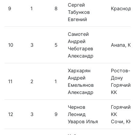
Сергей
9
1
8
Краснода
Табунков
Евгений
Самотей
Андрей
10
3
5
Анапа, КК
Чеботарев
Александр
Хархарян
Ростов-н
Андрей
Дону
11
2
1
Емельянов
Горячий к
Александр
КК
Чернов
Горячий 
12
3
9
Леонид
КК
Уваров Илья
Сочи, КК